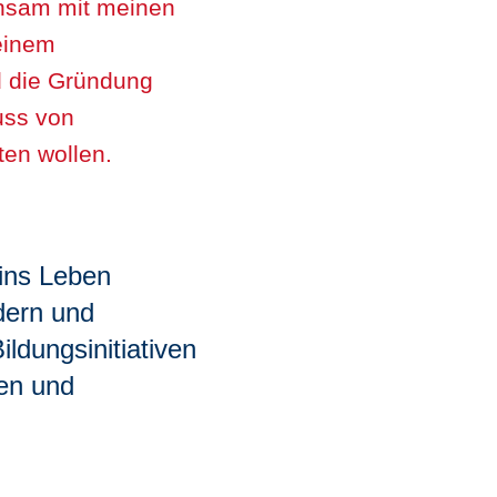
insam mit meinen
einem
d die Gründung
uss von
ten wollen.
ins Leben
dern und
ldungsinitiativen
en und