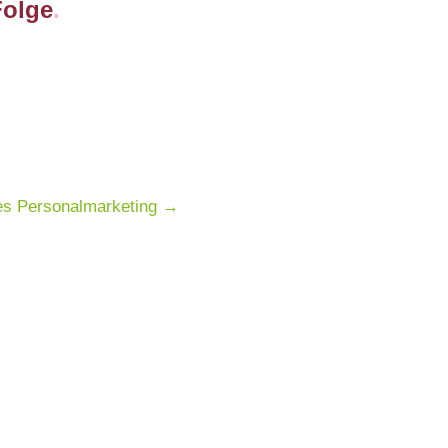
Folge
.
ves Personalmarketing
→