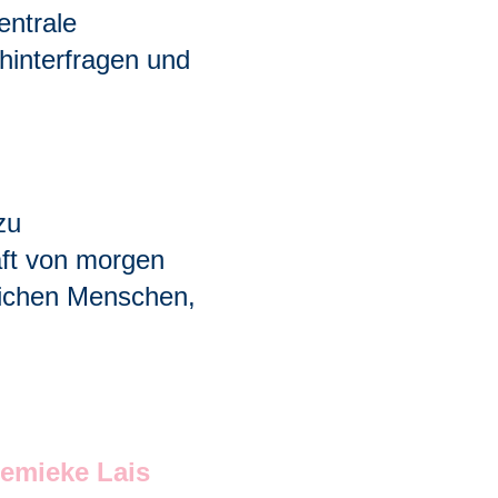
entrale
 hinterfragen und
zu
aft von morgen
tlichen Menschen,
emieke Lais